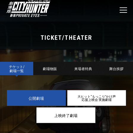
TICKET/THEATER
チケット/
劇場物販
来場者特典
舞台挨拶
劇場一覧
大ヒット“もっこり”かけ声
公開劇場
応援上映会 実施劇場
上映終了劇場