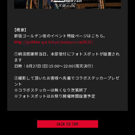
TICKET
TICKET/THEATER
THEATER
【概要】
劇場物販
新宿ゴールデン街のイベント特設ページはこちら。
http://golden-gai.tokyo/nouryousai2023/
舞台挨拶
①納涼感謝祭当日、本部受付にフォトスポットが設置され
イベント上映
ます
日時：8月27日（日）15:00～22:00（雨天決行）
来場者特典
②撮影して頂いたお客様へ先着でコラボステッカープレゼ
TIEUP
ント
※コラボステッカーは無くなり次第終了
※フォトスポットはお祭り開催時間設置予定
BACK TO TOP